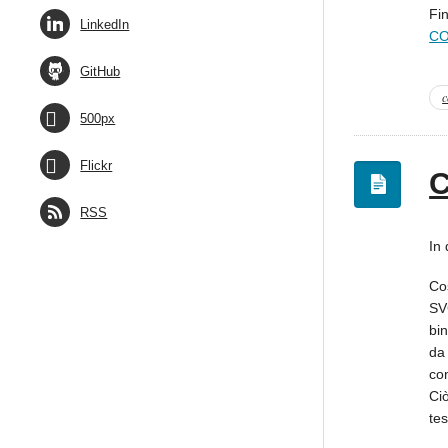
Fi
LinkedIn
CO
GitHub
c
500px
Flickr
C
RSS
In
Co
SVG
bi
da 
co
Ciò
te