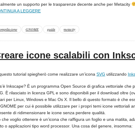
nalmente un supporto per le trasparenze decente anche per Metacity
NTINUA A LEGGERE
ompilazione
GNOME
guida
metacity
reare icone scalabili con Inks
 questo tutorial spiegherò come realizzare un’icona
SVG
utilizzando
Ink
s’è Inkscape? È un programma Open Source di grafica vettoriale che per
. È rilasciato in licenza GPL e sono disponibili per il download oltre (o
nari per Linux, Windows e Mac Os X. Il bello di questo formato è che e
GNOME per cui è possibile utilizzare per i propri temi icone vettoriali 
nsente di ridimensionare le icone senza perdere qualità.
 che voglio ottenere è un’icona che raffigura un foglio e una matita, adat
sto o applicazioni tipo word processor. Una cosa del genere, insomma: