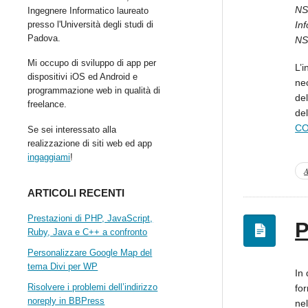
NS
Ingegnere Informatico laureato
presso l'Università degli studi di
In
Padova.
NS
Mi occupo di sviluppo di app per
L’i
dispositivi iOS ed Android e
nec
programmazione web in qualità di
de
freelance.
del
CO
Se sei interessato alla
realizzazione di siti web ed app
ingaggiami
!
A
ARTICOLI RECENTI
Prestazioni di PHP, JavaScript,
P
Ruby, Java e C++ a confronto
Personalizzare Google Map del
tema Divi per WP
In 
Risolvere i problemi dell’indirizzo
for
noreply in BBPress
nel