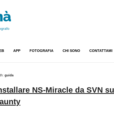
nà
ografo
EB
APP
FOTOGRAFIA
CHI SONO
CONTATTAMI
th:
guida
nstallare NS-Miracle da SVN s
aunty