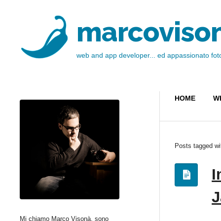
marcoviso
web and app developer... ed appassionato fot
HOME
W
Posts tagged wi
I
J
Mi chiamo Marco Visonà, sono