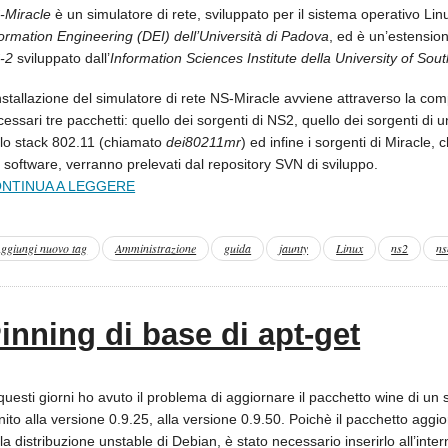
-Miracle
è un simulatore di rete, sviluppato per il sistema operativo Lin
formation Engineering (DEI) dell’Università di Padova
, ed è un’estensio
-2
sviluppato dall’
Information Sciences Institute della University of Sout
nstallazione del simulatore di rete NS-Miracle avviene attraverso la com
essari tre pacchetti: quello dei sorgenti di NS2, quello dei sorgenti di
llo stack 802.11 (chiamato
dei80211mr
) ed infine i sorgenti di Miracle, 
 software, verranno prelevati dal repository SVN di sviluppo.
NTINUA A LEGGERE
ggiungi nuovo tag
Amministrazione
guida
jaunty
Linux
ns2
ns
inning di base di apt-get
questi giorni ho avuto il problema di aggiornare il pacchetto wine di un
nito alla versione 0.9.25, alla versione 0.9.50. Poichè il pacchetto aggi
la distribuzione unstable di Debian, è stato necessario inserirlo all’inte