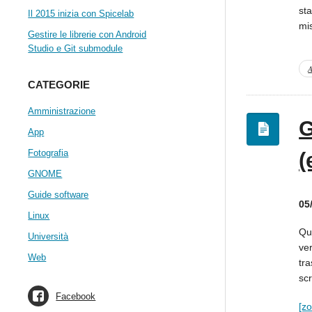
st
Il 2015 inizia con Spicelab
mi
Gestire le librerie con Android
Studio e Git submodule
A
CATEGORIE
Amministrazione
G
App
Fotografia
(
GNOME
Guide software
05
Linux
Qua
Università
ver
Web
tr
sc
Facebook
[z