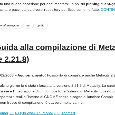
ata una buona occasione per documentarsi un po’ sul
pinning
di
apt-g
schiare pacchetti da diversi repository apt.Ecco come ho fatto.
CONTIN
mministrazione
apt
guida
uida alla compilazione di Meta
e 2.21.8)
/02/2008 – Aggiornamento:
Possibilità di compilare anche Metacity 2.
lche giorno fa è stata rilasciata la versione 2.21.5 di Metacity. La carat
sione è l’integrazione di un compositor all’interno di Metacity. Questo pe
asparenze reali all’interno di GNOME senza bisogno di lanciare Compiz. L
reen fresco di compilazione, è davvero molto carino.
oomer]25|400|0|Power Thumbnail|0|0[/zoomer]