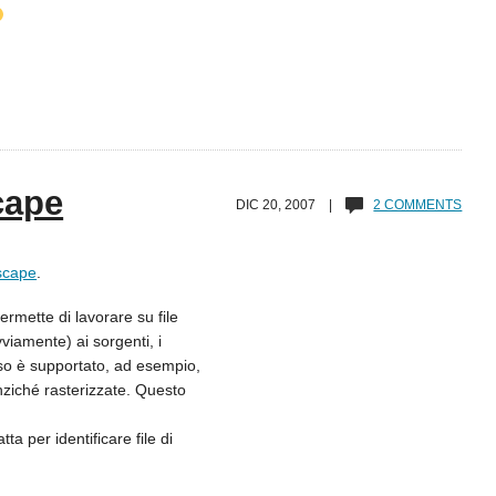
cape
DIC 20, 2007 |
2 COMMENTS
scape
.
mette di lavorare su file
vviamente) ai sorgenti, i
sso è supportato, ad esempio,
anziché rasterizzate. Questo
ta per identificare file di