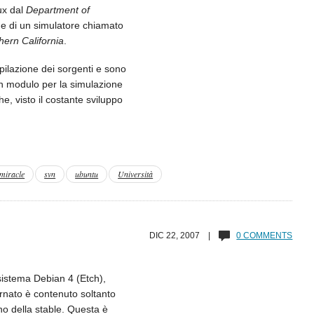
ux dal
Department of
ne di un simulatore chiamato
hern California
.
pilazione dei sorgenti e sono
 un modulo per la simulazione
che, visto il costante sviluppo
miracle
svn
ubuntu
Università
DIC 22, 2007 |
0 COMMENTS
 sistema Debian 4 (Etch),
ornato è contenuto soltanto
rno della stable. Questa è