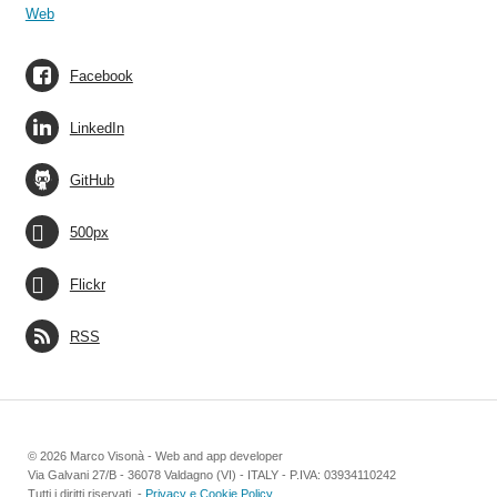
Web
Facebook
LinkedIn
GitHub
500px
Flickr
RSS
© 2026 Marco Visonà - Web and app developer
Via Galvani 27/B - 36078 Valdagno (VI) - ITALY - P.IVA: 03934110242
Tutti i diritti riservati. -
Privacy e Cookie Policy