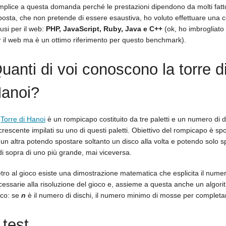
mplice a questa domanda perché le prestazioni dipendono da molti fatt
sposta, che non pretende di essere esaustiva, ho voluto effettuare una c
fusi per il web:
PHP, JavaScript, Ruby, Java e C++
(ok, ho imbrogliato
r il web ma è un ottimo riferimento per questo benchmark).
uanti di voi conoscono la torre d
anoi?
a
Torre di Hanoi
è un rompicapo costituito da tre paletti e un numero di d
rescente impilati su uno di questi paletti. Obiettivo del rompicapo è spos
un altra potendo spostare soltanto un disco alla volta e potendo solo s
di sopra di uno più grande, mai viceversa.
etro al gioco esiste una dimostrazione matematica che esplicita il num
essarie alla risoluzione del gioco e, assieme a questa anche un algorit
oco: se
n
è il numero di dischi, il numero minimo di mosse per completa
l test