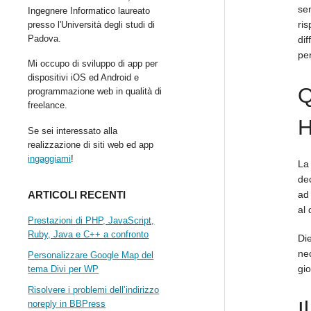
se
Ingegnere Informatico laureato
ri
presso l'Università degli studi di
Padova.
dif
pe
Mi occupo di sviluppo di app per
dispositivi iOS ed Android e
Q
programmazione web in qualità di
freelance.
H
Se sei interessato alla
realizzazione di siti web ed app
ingaggiami
!
L
dec
ARTICOLI RECENTI
ad 
al 
Prestazioni di PHP, JavaScript,
Ruby, Java e C++ a confronto
Di
nec
Personalizzare Google Map del
gi
tema Divi per WP
Risolvere i problemi dell’indirizzo
I
noreply in BBPress