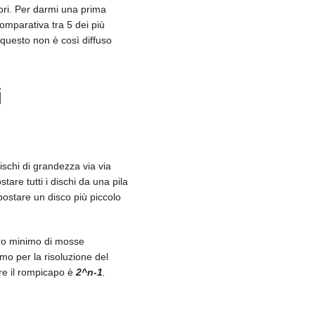
ori. Per darmi una prima
omparativa tra 5 dei più
 questo non è così diffuso
i
ischi di grandezza via via
tare tutti i dischi da una pila
postare un disco più piccolo
ero minimo di mosse
mo per la risoluzione del
re il rompicapo è
2^
n
-1
.