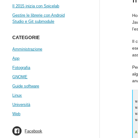
Il 2015 inizia con Spicelab
Ho
Gestire le librerie con Android
Studio e Git submodule
Ja
l’e
CATEGORIE
Il 
es
Amministrazione
ass
App
Per
Fotografia
alg
GNOME
ana
Guide software
Linux
v
Università
v
v
Web
v
Facebook
A