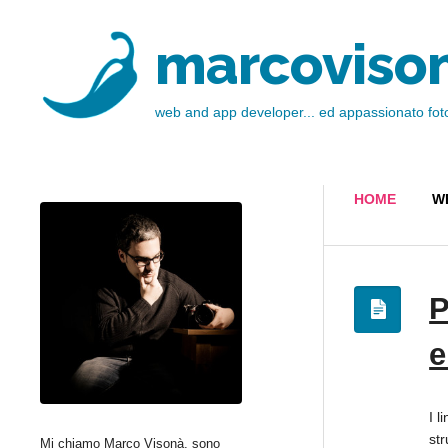
marcoviso
web and app developer... ed appassionato fot
HOME
W
P
e
I 
st
Mi chiamo Marco Visonà, sono