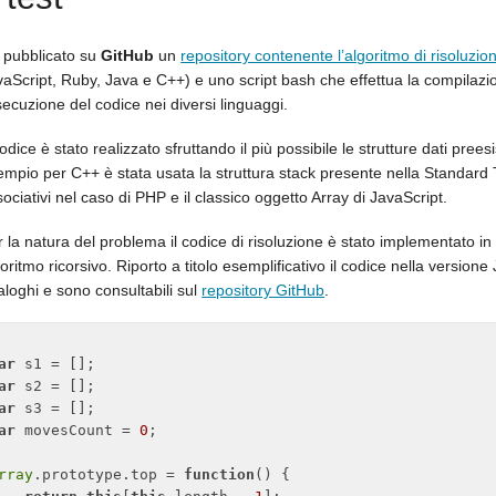
 pubblicato su
GitHub
un
repository contenente l’algoritmo di risoluzio
vaScript, Ruby, Java e C++) e uno script bash che effettua la compilazi
secuzione del codice nei diversi linguaggi.
codice è stato realizzato sfruttando il più possibile le strutture dati prees
empio per C++ è stata usata la struttura stack presente nella Standard 
ociativi nel caso di PHP e il classico oggetto Array di JavaScript.
 la natura del problema il codice di risoluzione è stato implementato in 
oritmo ricorsivo. Riporto a titolo esemplificativo il codice nella versione J
loghi e sono consultabili sul
repository GitHub
.
ar
ar
ar
ar
 movesCount = 
0
;

rray
.prototype.top = 
function
(
) 
{
