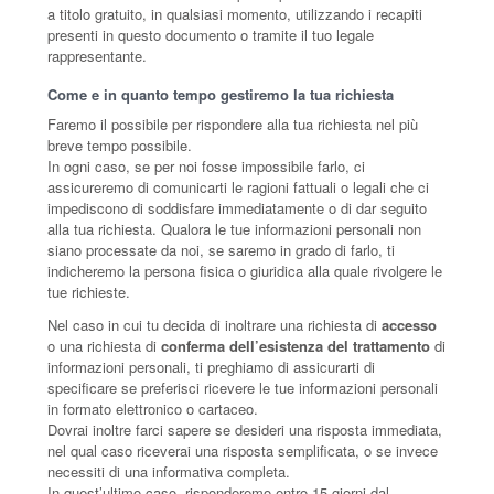
a titolo gratuito, in qualsiasi momento, utilizzando i recapiti
presenti in questo documento o tramite il tuo legale
rappresentante.
Come e in quanto tempo gestiremo la tua richiesta
Faremo il possibile per rispondere alla tua richiesta nel più
breve tempo possibile.
In ogni caso, se per noi fosse impossibile farlo, ci
assicureremo di comunicarti le ragioni fattuali o legali che ci
impediscono di soddisfare immediatamente o di dar seguito
alla tua richiesta. Qualora le tue informazioni personali non
siano processate da noi, se saremo in grado di farlo, ti
indicheremo la persona fisica o giuridica alla quale rivolgere le
tue richieste.
Nel caso in cui tu decida di inoltrare una richiesta di
accesso
o una richiesta di
conferma dell’esistenza del trattamento
di
informazioni personali, ti preghiamo di assicurarti di
specificare se preferisci ricevere le tue informazioni personali
in formato elettronico o cartaceo.
Dovrai inoltre farci sapere se desideri una risposta immediata,
nel qual caso riceverai una risposta semplificata, o se invece
necessiti di una informativa completa.
In quest’ultimo caso, risponderemo entro 15 giorni dal