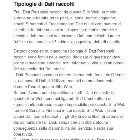
Tipologie di Dati raccolti
Fra i Dati Personali raccolti da questo Sito Web, in modo
autonomo o tramite terze parti, ci sono: nome; cognome;
email; Strumenti di Tracciamento; Dati di utilizzo; numero di
Utenti; città; informazioni sul dispositivo; statistiche delle
sessioni; informazioni sul browser; Dati comunicati durante
l'utilizzo del servizio; IP address; pageview; data di nascita.
Dettagli completi su ciascuna tipologia di Dati Personali
raccolti sono forniti nelle sezioni dedicate di questa privacy
policy o mediante specifici testi informativi visualizzati prima
della raccolta dei Dati stessi.
I Dati Personali possono essere liberamente forniti dall'Utente
o, nel caso di Dati di Utilizzo, raccolti automaticamente
durante l'uso di questo Sito Web.
Se non diversamente specificato, tutti i Dati richiesti da
questo Sito Web sono obbligatori. Se l’Utente rifiuta di
comunicarli, potrebbe essere impossibile per questo Sito Web
fornire il Servizio. Nei casi in cui questo Sito Web indichi
alcuni Dati come facoltativi, gli Utenti sono liberi di astenersi
dal comunicare tali Dati, senza che ciò abbia alcuna
conseguenza sulla disponibilità del Servizio o sulla sua
operatività.
Gli Utenti che dovessero avere dubbi su quali Dati siano